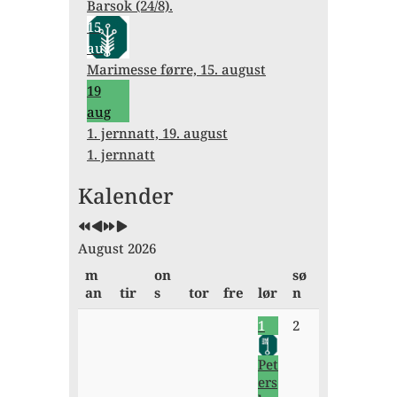
Barsok (24/8).
15
aug
Marimesse førre, 15. august
19
aug
1. jernnatt, 19. august
1. jernnatt
Forrige
Forrige
Neste
Neste
Kalender
år
måned
år
måned
August 2026
m
on
sø
an
tir
s
tor
fre
lør
n
1
2
Pet
ers