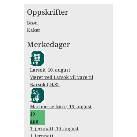
Oppskrifter
Brød
Kaker
Merkedager
10
aug
Larsok, 10. august
Været ved Larsok vil vare til
Barsok (24/8).
15
aug
Marimesse førre, 15. august
19
aug
1. jernnatt, 19. august
1. jernnatt