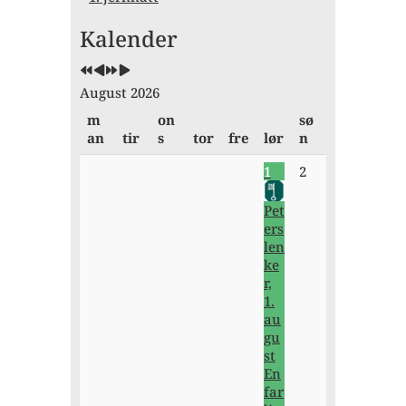
Forrige
Forrige
Neste
Neste
Kalender
år
måned
år
måned
August 2026
m
on
sø
an
tir
s
tor
fre
lør
n
1
2
Pet
ers
len
ke
r,
1.
au
gu
st
En
far