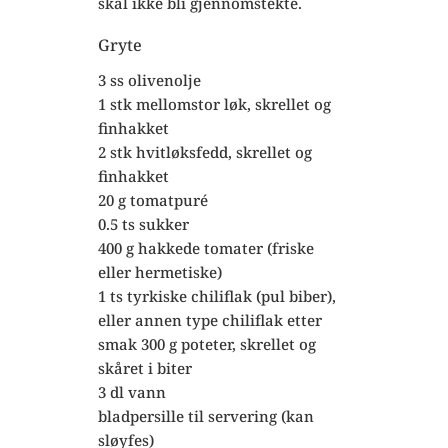
skal ikke bli gjennomstekte.
Gryte
3 ss olivenolje
1 stk mellomstor løk, skrellet og
finhakket
2 stk hvitløksfedd, skrellet og
finhakket
20 g tomatpuré
0.5 ts sukker
400 g hakkede tomater (friske
eller hermetiske)
1 ts tyrkiske chiliflak (pul biber),
eller annen type chiliflak etter
smak 300 g poteter, skrellet og
skåret i biter
3 dl vann
bladpersille til servering (kan
sløyfes)