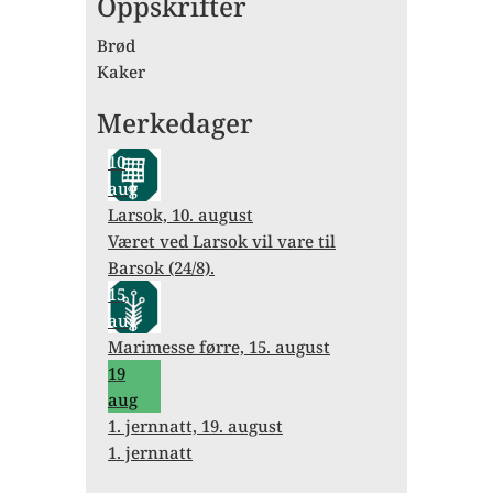
Oppskrifter
Brød
Kaker
Merkedager
10
aug
Larsok, 10. august
Været ved Larsok vil vare til
Barsok (24/8).
15
aug
Marimesse førre, 15. august
19
aug
1. jernnatt, 19. august
1. jernnatt
Forrige
Forrige
Neste
Neste