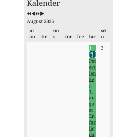
Kalender
år
måned
år
måned
August 2026
m
on
sø
an
tir
s
tor
fre
lør
n
1
2
Pet
ers
len
ke
r,
1.
au
gu
st
En
far
lig
da