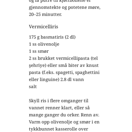
og la putre til kjøttbollene er
gjennomstekte og potetene møre,
20–25 minutter.
Vermicelliris
175 g basmatiris (2 dl)
1 ss olivenolje
1 ss smør
2 ss brukket vermicellipasta (tel
şehriye) eller små biter av knust
pasta (f.eks. spagetti, spaghettini
eller linguine) 2.8 dl vann
salt
Skyll ris i flere omganger til
vannet renner klart, eller så
mange ganger du orker. Renn av.
Varm opp olivenolje og smør i en
tykkbunnet kasserolle over