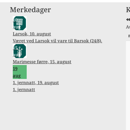
F
Merkedager
K
å
10
aug
A
Larsok, 10. august
Været ved Larsok vil vare til Barsok (24/8).
15
aug
Marimesse førre, 15. august
19
aug
1. jernnatt, 19. august
1. jernnatt