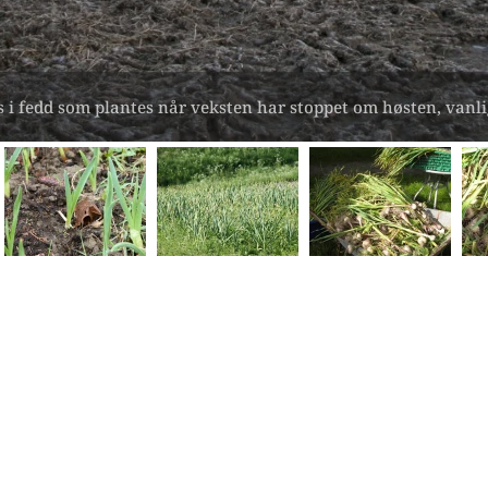
s i fedd som plantes når veksten har stoppet om høsten, vanlig