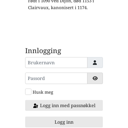
Født i 1090 ved Dijon, død 1153 i
Clairvaux, kanonisert i 1174.
Innlogging
Brukernavn
Passord
Vis passord
Husk meg
Logg inn med passnøkkel
Logg inn