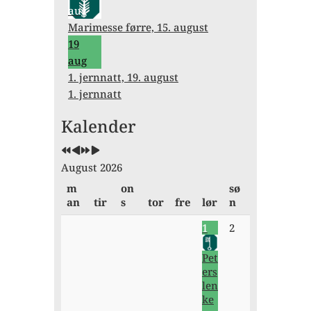
aug
Marimesse førre, 15. august
19
aug
1. jernnatt, 19. august
1. jernnatt
Forrige
Forrige
Neste
Neste
Kalender
år
måned
år
måned
August 2026
m
on
sø
an
tir
s
tor
fre
lør
n
1
2
Pet
ers
len
ke