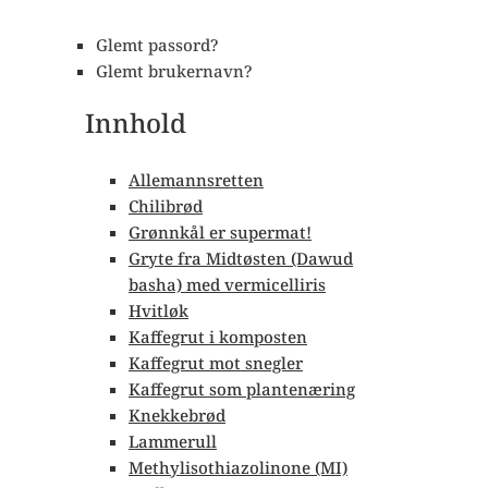
Glemt passord?
Glemt brukernavn?
Innhold
Allemannsretten
Chilibrød
Grønnkål er supermat!
Gryte fra Midtøsten (Dawud
basha) med vermicelliris
Hvitløk
Kaffegrut i komposten
Kaffegrut mot snegler
Kaffegrut som plantenæring
Knekkebrød
Lammerull
Methylisothiazolinone (MI)