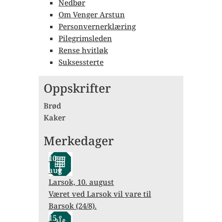
Nedbør
Om Venger Arstun
Personvernerklæring
Pilegrimsleden
Rense hvitløk
Suksessterte
Oppskrifter
Brød
Kaker
Merkedager
10
aug
Larsok, 10. august
Været ved Larsok vil vare til
Barsok (24/8).
15